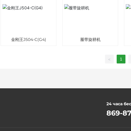
金刚王J504-C(G4)
履带旋耕机
1
<
24 часа бе
869-87