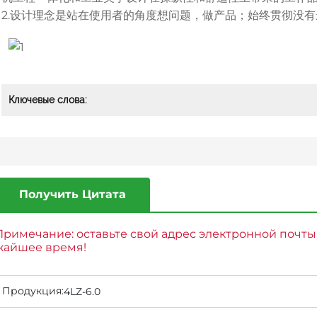
2.设计理念是站在使用者的角度想问题，做产品；始终贯彻没
Ключевые слова:
Получить Цитата
Примечание: оставьте свой адрес электронной почты
жайшее время!
Продукция:
4LZ-6.0