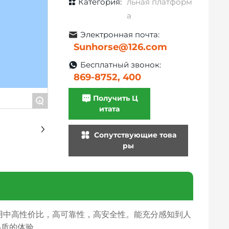
Категория:
льная платформ
а
Электронная почта:
Sunhorse@126.com
Бесплатный звонок:
869-8752, 400
Получить Ц
+
итата
Сопутствующие това
ры
 使用中高性价比，高可靠性，高安全性。能充分感知到人
品质的体验。