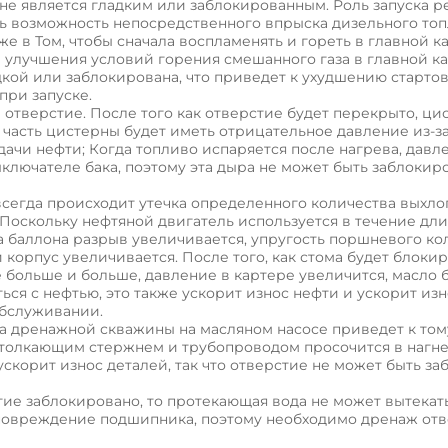
 не является гладким или заблокированным. Роль запуска р
ить возможность непосредственного впрыска дизельного то
же в Том, чтобы сначала воспламенять и гореть в главной к
 улучшения условий горения смешанного газа в главной к
адкой или заблокирована, что приведет к ухудшению старто
при запуске.
отверстие. После того как отверстие будет перекрыто, ци
 часть цистерны будет иметь отрицательное давление из-за
ачи нефти; Когда топливо испаряется после нагрева, давл
выключателе бака, поэтому эта дыра не может быть заблокир
 всегда происходит утечка определенного количества выхл
 Поскольку нефтяной двигатель используется в течение дл
а баллона разрыв увеличивается, упругость поршневого ко
й корпус увеличивается. После того, как стома будет блоки
е больше и больше, давление в картере увеличится, масло 
ься с нефтью, это также ускорит износ нефти и ускорит из
обслуживании.
ка дренажной скважины на масляном насосе приведет к тому
 толкающим стержнем и трубопроводом просочится в нагне
ускорит износ деталей, так что отверстие не может быть за
стие заблокировано, то протекающая вода не может вытекат
т повреждение подшипника, поэтому необходимо дренаж от