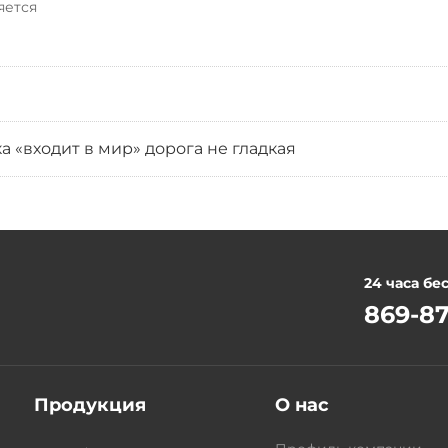
яется
 «входит в мир» дорога не гладкая
24 часа бе
869-87
Продукция
О нас