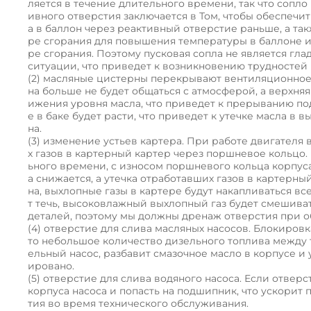
ляется в течение длительного времени, так что сопло
ивного отверстия заключается в Том, чтобы обеспеч
а в баллон через реактивный отверстие раньше, а так
ре сгорания для повышения температуры в баллоне и
ре сгорания. Поэтому пусковая сопла не является гл
ситуации, что приведет к возникновению трудностей 
(2) масляные цистерны перекрывают вентиляционное 
на больше не будет общаться с атмосферой, а верхняя
ижения уровня масла, что приведет к прерыванию под
е в баке будет расти, что приведет к утечке масла в 
на.
(3) изменение устьев картера. При работе двигателя
х газов в картерный картер через поршневое кольцо.
ьного времени, с износом поршневого кольца корпус
а снижается, а утечка отработавших газов в картерны
на, выхлопные газы в картере будут накапливаться вс
т течь, высоковлажный выхлопный газ будет смешиват
деталей, поэтому мы должны дренаж отверстия при 
(4) отверстие для слива масляных насосов. Блокиров
то небольшое количество дизельного топлива между
ельный насос, разбавит смазочное масло в корпусе и 
ировано.
(5) отверстие для слива водяного насоса. Если отвер
корпуса насоса и попасть на подшипник, что ускори
тия во время технического обслуживания.