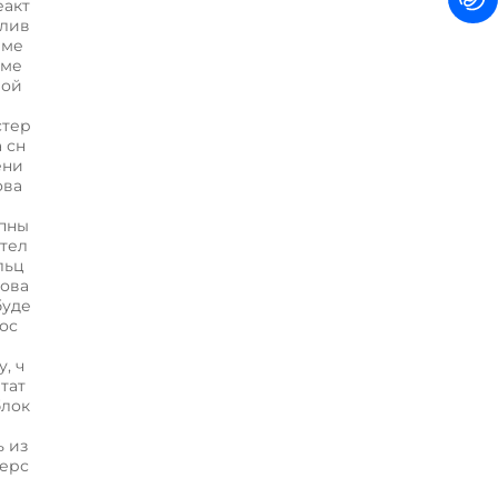
еакт
плив
аме
аме
вой
стер
 сн
ени
ова
опны
ител
льц
рова
буде
нос
, ч
тат
блок
ь из
верс