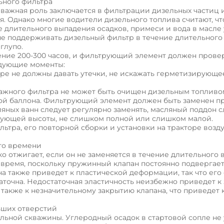
ьного фильтра
важная роль заключается в фильтрации дизельных частиц 
. Однако многие водители дизельного топлива считают, чт
е длительного выпадения осадков, примеси и вода в масле
 не поддерживать дизельный фильтр в течение длительного
глупо.
чение 200-300 часов, и фильтрующий элемент должен прове
едующие моменты:
оре не должны давать утечки, не искажать герметизирующе
умажного фильтра не может быть очищен дизельным топливо
ой баллона. Фильтрующий элемент должен быть заменен п
яных ванн следует регулярно заменять, масляный поддон с
ствующей высоты, не слишком полной или слишком малой.
ьтра, его повторной сборки и установки на тракторе возду
ого времени
о отжигает, если он не заменяется в течение длительного 
же время, поскольку пружинный клапан постоянно подвергае
 также приведет к пластической деформации, так что его
таточна. Недостаточная эластичность неизбежно приведет к
 также к незначительному закрытию клапана, что приведет 
ьших отверстий
ельной скважины. Углеродный осадок в стартовой сопле не