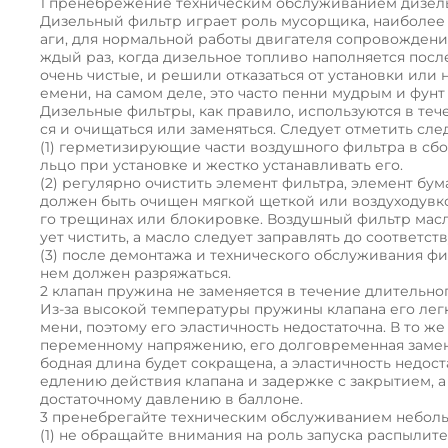
1 пренебрежение техническим обслуживанием дизел
Дизельный фильтр играет роль мусорщика, наиболее 
аги, для нормальной работы двигателя сопровождения
ждый раз, когда дизельное топливо наполняется посл
очень чистые, и решили отказаться от установки или
емени, на самом деле, это часто пенни мудрым и фунт 
Дизельные фильтры, как правило, используются в те
ся и очищаться или заменяться. Следует отметить сл
(1) герметизирующие части воздушного фильтра в сб
льцо при установке и жестко устанавливать его.
(2) регулярно очистить элемент фильтра, элемент б
должен быть очищен мягкой щеткой или воздуходувк
го трещинах или блокировке. Воздушный фильтр масл
ует чистить, а масло следует заправлять до соответ
(3) после демонтажа и технического обслуживания фил
нем должен разряжаться.
2 клапан пружина не заменяется в течение длительн
Из-за высокой температуры пружины клапана его легк
мени, поэтому его эластичность недостаточна. В то 
переменному напряжению, его долговременная замена
бодная длина будет сокращена, а эластичность недос
едлению действия клапана и задержке с закрытием, а
достаточному давлению в баллоне.
3 пренебрегайте техническим обслуживанием небол
(1) не обращайте внимания на роль запуска распылит