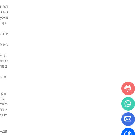
и вл
о ка
 уже
 вр
рять
е ко
м и
ри е
лед
х в
вре
тся
 сво
 зам
к не
 уда