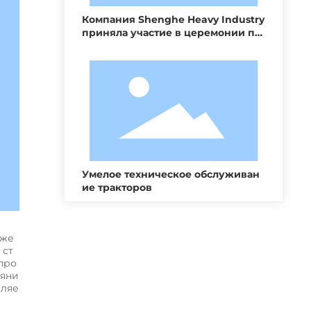
Компания Shenghe Heavy Industry
приняла участие в церемонии по
дписания ключевых проектов сот
рудничества 35 - го международн
ого фестиваля воздушных змеев
Weifang International Kite Festival
Умелое техническое обслуживан
ие тракторов
иже
 ст
про
ояни
еляе