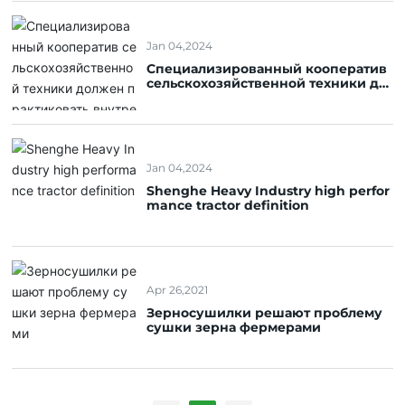
Jan 04,2024
Специализированный кооператив
сельскохозяйственной техники до
лжен практиковать внутреннюю р
аботу и заимствовать внешние сил
ы
Jan 04,2024
Shenghe Heavy Industry high perfor
mance tractor definition
Apr 26,2021
Зерносушилки решают проблему
сушки зерна фермерами