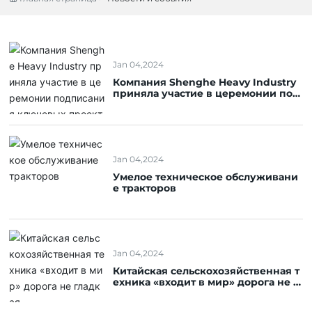
Jan 04,2024
Компания Shenghe Heavy Industry
приняла участие в церемонии под
писания ключевых проектов сотру
дничества 35 - го международного
фестиваля воздушных змеев Weifa
ng International Kite Festival
Jan 04,2024
Умелое техническое обслуживани
е тракторов
Jan 04,2024
Китайская сельскохозяйственная т
ехника «входит в мир» дорога не г
ладкая